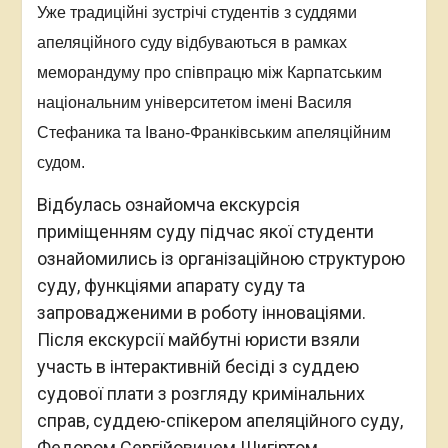
Уже традиційні зустрічі студентів з суддями
апеляційного суду відбуваються в рамках
меморандуму про співпрацю між Карпатським
національним університетом імені Василя
Стефаника та Івано-Франківським апеляційним
судом.
Відбулась ознайомча екскурсія
приміщенням суду підчас якої студенти
ознайомились із організаційною структурою
суду, функціями апарату суду та
запровадженими в роботу інноваціями.
Після екскурсії майбутні юристи взяли
участь в інтерактивній бесіді з суддею
судової плати з розгляду кримінальних
справ, суддею-спікером апеляційного суду,
Федором Сергійовичем Шигіртом.