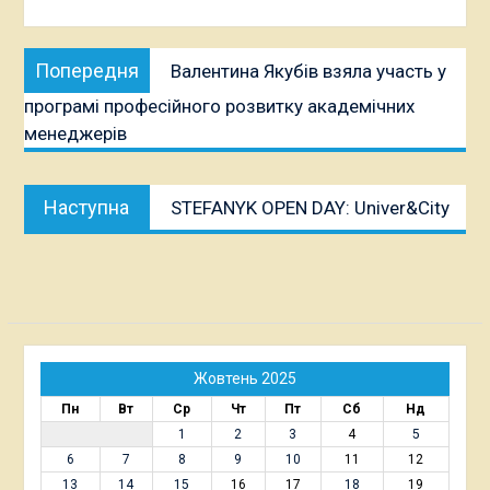
Навігація
Попередня
Попередня
Валентина Якубів взяла участь у
записів
публікація:
програмі професійного розвитку академічних
менеджерів
Наступна
Наступна
STEFANYK OPEN DAY: Univer&City
публікація:
Жовтень 2025
Пн
Вт
Ср
Чт
Пт
Сб
Нд
1
2
3
4
5
6
7
8
9
10
11
12
13
14
15
16
17
18
19