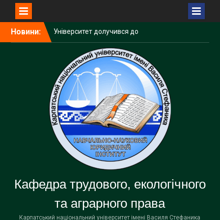
Перейти
Новини:
Університет долучився до
до
дискусії про майбутнє
вмісту
освіти та ШІ
Карпатський університет
підписав меморандум про
співпрацю у сфері
енергетичних технологій
Вступна кампанія – 2026:
Карпатський університет
демонструє зростання за
всіма показниками
Кафедра трудового, екологічного
та аграрного права
Карпатський національний університет імені Василя Стефаника