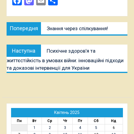
Facebook
Mastodon
Email
Поділитися
Навігація
Попередня
Попередня
Знання через спілкування!
записів
публікація:
Наступна
Наступна
Психічне здоров’я та
публікація:
життєстійкість в умовах війни: інноваційні підходи
та доказові інтервенції для України
Квітень 2025
Пн
Вт
Ср
Чт
Пт
Сб
Нд
1
2
3
4
5
6