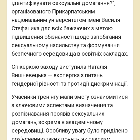
ідентифікувати сексуальні домагання?”,
організованого Прикарпатським
національним університетом імені Василя
Стефаника для всіх бажаючих з метою
підвищення обізнаності щодо запобігання
сексуальному насильству та формування
безпечного середовища в освітніх закладах.
Спікеркою заходу виступила Наталія
Вишневецька — експертка з питань
гендерної рівності та протидії дискримінації.
Учасники тренінгу мали змогу ознайомитися
з ключовими аспектами визначення та
розпізнавання проявів сексуальних
домагань, зокрема в академічному
середовищі. Особливу увагу було приділено
роз’ясненню таких понять, як сексизм,