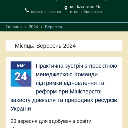
вул. Шевченка, 44a
ktetap@cnu.edu.ua
м. Івано-Франківськ
Головна
2024
Вересень
Місяць:
Вересень 2024
Практична зустріч з проєктною
ВЕР
24
менеджеркою Команди
підтримки відновлення та
реформ при Міністерстві
захисту довкілля та природних ресурсів
України
20 вересня для здобувачів освіти