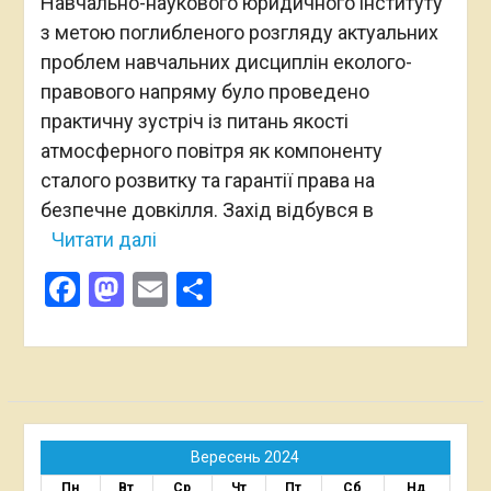
Навчально-наукового юридичного інституту
з метою поглибленого розгляду актуальних
проблем навчальних дисциплін еколого-
правового напряму було проведено
практичну зустріч із питань якості
атмосферного повітря як компоненту
сталого розвитку та гарантії права на
безпечне довкілля. Захід відбувся в
Читати далі
Facebook
Mastodon
Email
Поділитися
Вересень 2024
Пн
Вт
Ср
Чт
Пт
Сб
Нд