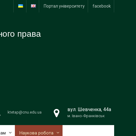
Портал університету
facebook
ного права
вул. Шевченка, 44a
ktetap@cnu.edu.ua
м. Івано-Франківськ
кам
Наукова робота