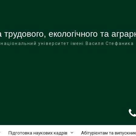
трудового, екологічного та аграр
 національний університет імені Василя Стефаника
Підготовка наукових кадрів
Абітурієнтам та випускни